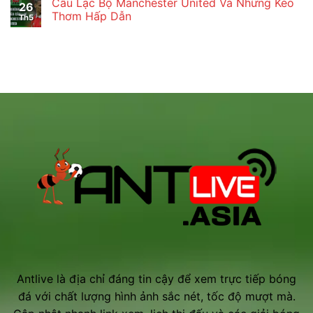
Câu Lạc Bộ Manchester United Và Những Kèo
26
Thơm Hấp Dẫn
Th5
Antlive là địa chỉ đáng tin cậy để xem trực tiếp bóng
đá với chất lượng hình ảnh sắc nét, tốc độ mượt mà.